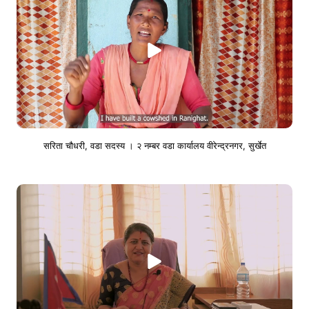
सरिता चाैधरी, वडा सदस्य । २ नम्बर वडा कार्यालय वीरेन्द्रनगर, सुर्खेत